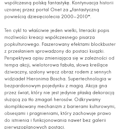
współczesną polską fantastykę. Kontynuacja historii
uznanej przez portal Onet za „fantastyczną
powieścią dziesięciolecia 2000-2010”.
Ten cykl to właściwie jeden wielki, literacki popis
możliwości kreacji współczesnego pisarza
popkulturowego. Faszerowany efektami blockbuster
z przesłaniem sprowadzony do postaci książki.
Perspektywa opisu zmieniająca się w zależności od
tempa akcji, wielotorowa fabuła, słowa kreślące
dziwaczny, szalony wręcz obraz rodem z sennych
widziadeł Hieronima Boscha. Supertechnologia w
bezpardonowym pojedynku z magią. Akcja gna
przez świat, który nie jest jedynie płaską dekoracją
służącą za tło zmagań herosów. Odkrywamy
skomplikowany mechanizm z barierami kulturowymi,
obsesjami i pragnieniami, który zachowuje prawo
do istnienia i funkcjonowania nawet bez galerii
pierwszoplanowych postaci.