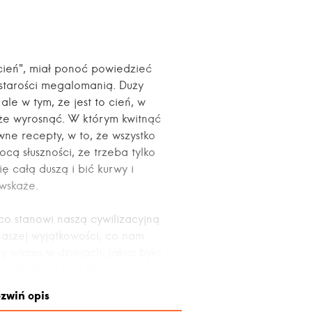
cień", miał ponoć powiedzieć
 starości megalomanią. Duży
ale w tym, że jest to cień, w
że wyrosnąć. W którym kwitnąć
ne recepty, w to, że wszystko
ocą słuszności, że trzeba tylko
 całą duszą i bić kurwy i
 wskaże.
, co stanowi naszą cywilizacyjną
aszej wyjątkowości, co nam
y sukces w dziejach, jakim było
podległości po I Wojnie
ozostać, jak za dawnych
zwiń opis
 Polski republikanizm. Bez