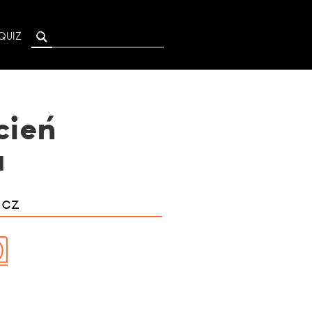
QUIZ
cień
a
icz