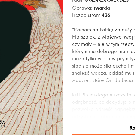
978-83-8375-328-7
ISBN:
twarda
Oprawa:
426
Liczba stron:
"Rzucam na Polskę za duży 
Marszałek, z właściwą swej
czy mały – nie w tym rzecz, 
którym nic dobrego nie mo
może tylko wiara w prymityw
stać się może siłą ducha i m
znaleźć wodza, oddać mu się
złodziei, które On do bicia
Kult Piłsudskiego niszczy to
odrębność, co decyduje o n
pozwoliło odnieść największ
odzyskanie i obronienie nie
Światowej – i co powinno p
Ro
czasów, podstawą polskości: