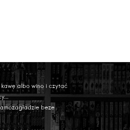
nie zrozumiemy, na czym
ie Komendanta dla polskości.
 kawę albo wino i czytać
y...
 samozagładzie beze