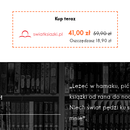
uświadomienia sobie tego, 
naprawdę polegało znaczen
Kup teraz
41,00 zł
59,90 zł
Oszczędzasz 18,90 zł
„Leżeć w hamaku, pić
książki od rana do noc
!
Niech świat pędzi ku
mnie”.