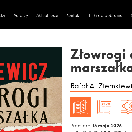
dzi
Autorzy
Aktualności
Kontakt
Pliki do pobrania
Złowrogi 
marszałk
Rafał A. Ziemkiew
15 maja 2026
Premiera: