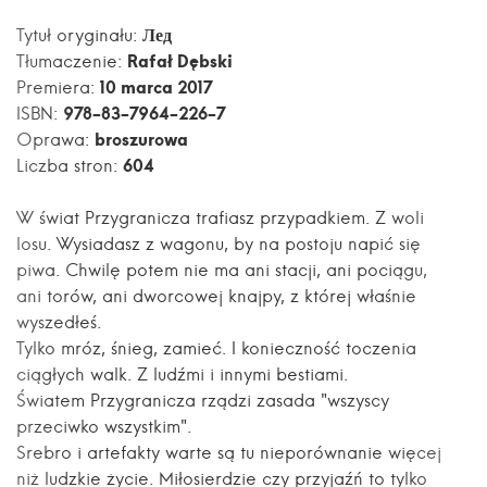
Лед
Tytuł oryginału:
Rafał Dębski
Tłumaczenie:
10 marca 2017
Premiera:
978-83-7964-226-7
ISBN:
broszurowa
Oprawa:
604
Liczba stron:
W świat Przygranicza trafiasz przypadkiem. Z woli
losu. Wysiadasz z wagonu, by na postoju napić się
piwa. Chwilę potem nie ma ani stacji, ani pociągu,
ani torów, ani dworcowej knajpy, z której właśnie
wyszedłeś.
Tylko mróz, śnieg, zamieć. I konieczność toczenia
ciągłych walk. Z ludźmi i innymi bestiami.
Światem Przygranicza rządzi zasada "wszyscy
przeciwko wszystkim".
Srebro i artefakty warte są tu nieporównanie więcej
niż ludzkie życie. Miłosierdzie czy przyjaźń to tylko