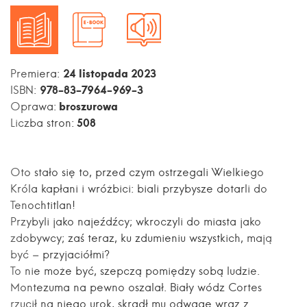
24 listopada 2023
Premiera:
978-83-7964-969-3
ISBN:
broszurowa
Oprawa:
508
Liczba stron:
Oto stało się to, przed czym ostrzegali Wielkiego
Króla kapłani i wróżbici: biali przybysze dotarli do
Tenochtitlan!
Przybyli jako najeźdźcy; wkroczyli do miasta jako
zdobywcy; zaś teraz, ku zdumieniu wszystkich, mają
być – przyjaciółmi?
To nie może być, szepczą pomiędzy sobą ludzie.
Montezuma na pewno oszalał. Biały wódz Cortes
rzucił na niego urok, skradł mu odwagę wraz z