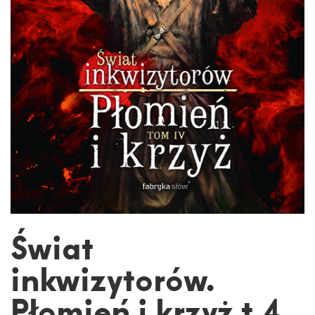
Świat
inkwizytorów.
Płomień i krzyż t.4