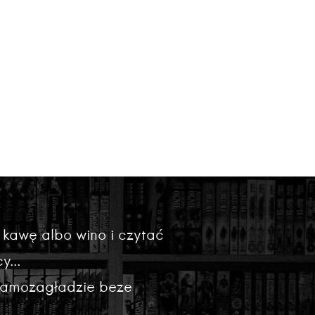
 kawę albo wino i czytać
y...
 samozagładzie beze