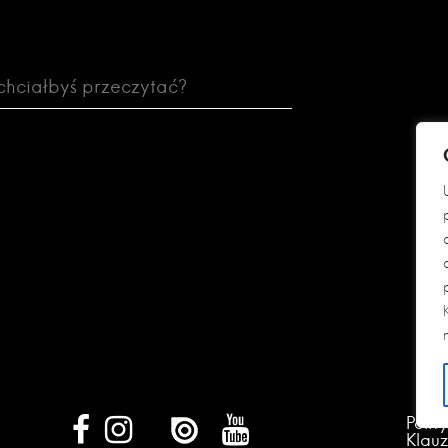
Polit
Klau