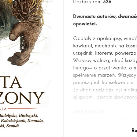
536
Liczba stron:
Dwunastu autorów, dwanaśc
opowieści.
Ocalały z apokalipsy, wied
kawiarni, mechanik na kosm
urzędnik, któremu powierzo
Wszyscy walczą, choć każdy
innego- o przetrwanie, o ni
spełnienie marzeń. Wszyscy
ponoszą ich konsekwencje. 
że choć nadzieja jest matk
głupcom. Idiotom skończon
SPIS RZECZY:
Aneta J
Idiota skończony -
Ewa Białołęck
Garażowy -
Ro
Robert J. Szmidt
Cisza -