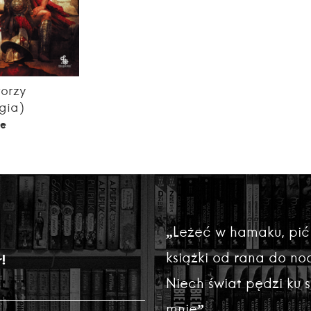
torzy
gia)
ie
„Leżeć w hamaku, pić
książki od rana do noc
!
Niech świat pędzi ku
mnie”.