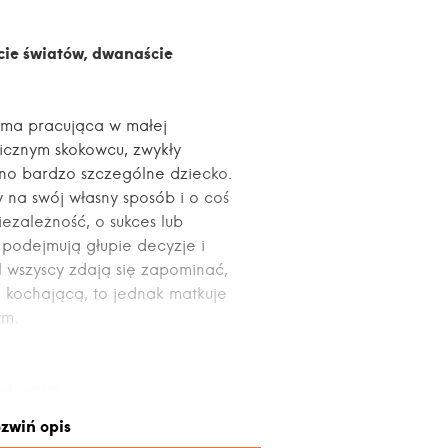
ie światów, dwanaście
źma pracująca w małej
icznym skokowcu, zwykły
no bardzo szczególne dziecko.
 na swój własny sposób i o coś
ezależność, o sukces lub
 podejmują głupie decyzje i
I wszyscy zdają się zapominać,
ą kochającą, to jednak matkuje
ym.
adowska
a
zwiń opis