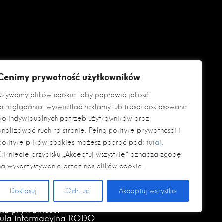
Cenimy prywatność użytkowników
Używamy plików cookie, aby poprawić jakość
przeglądania, wyświetlać reklamy lub treści dostosowane
do indywidualnych potrzeb użytkowników oraz
analizować ruch na stronie. Pełną politykę prywatności i
politykę plików cookies możesz pobrać pod:
tutaj
.
Kliknięcie przycisku „Akceptuj wszystkie” oznacza zgodę
na wykorzystywanie przez nas plików cookie.
Dostosuj
Odrzuć
Akceptuj wszystko
yka prywatności
zula informacyjna RODO