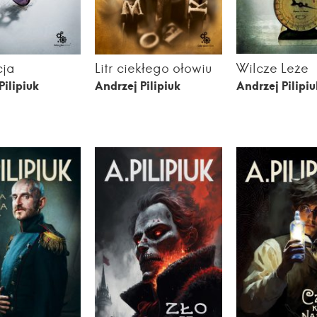
cja
Litr ciekłego ołowiu
Wilcze Leże
Pilipiuk
Andrzej Pilipiuk
Andrzej Pilipiu