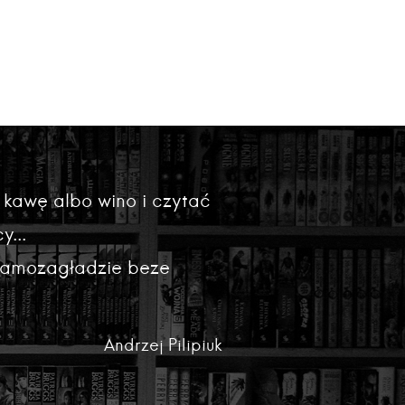
 kawę albo wino i czytać
y...
 samozagładzie beze
Andrzej Pilipiuk