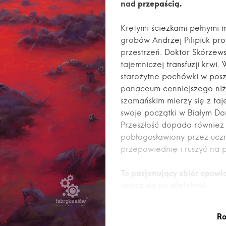
nad przepaścią.
Krętymi ścieżkami pełnymi mi
grobów Andrzej Pilipiuk pro
przestrzeń. Doktor Skórzews
tajemniczej transfuzji krwi
starożytne pochówki w pos
panaceum cenniejszego niż 
szamańskim mierzy się z ta
swoje początki w Białym Do
Przeszłość dopada również 
pobłogosławiony przez uczn
przepowiednię i ruszyć na p
To pasjonujący zbiór opowia
wraca się po wielekroć.
Ro