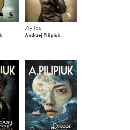
Zły las
k
Andrzej Pilipiuk