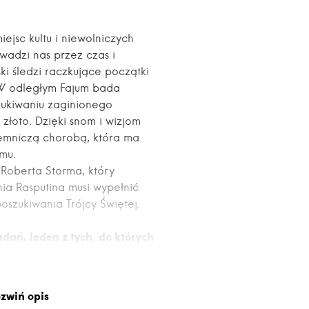
ejsc kultu i niewolniczych
wadzi nas przez czas i
ki śledzi raczkujące początki
. W odległym Fajum bada
zukiwaniu zaginionego
złoto. Dzięki snom i wizjom
jemniczą chorobą, która ma
mu.
Roberta Storma, który
ia Rasputina musi wypełnić
oszukiwania Trójcy Świętej.
dań. Jeden z tych, do których
zwiń opis