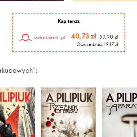
Kup teraz
40,73 zł
59,90 zł
Oszczędzasz 19,17 zł
akubowych":