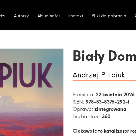
dzi
Autorzy
Aktualności
Kontakt
Pliki do pobrania
Biały Do
Andrzej Pilipiuk
22 kwietnia 2026
Premiera:
978-83-8375-292-1
ISBN:
zintegrowana
Oprawa:
360
Liczba stron:
Ciekawość to katalizator ro