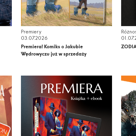
Premiery
Różnoś
03.07.2026
01.07
m
Premiera! Komiks o Jakubie
ZODI
Wędrowyczu już w sprzedaży