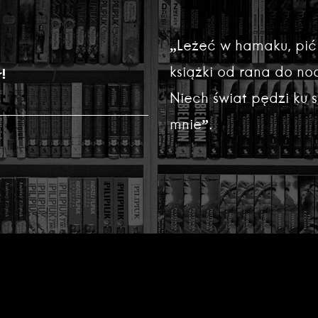
„Leżeć w hamaku, pić
książki od rana do noc
!
Niech świat pędzi ku
mnie”.