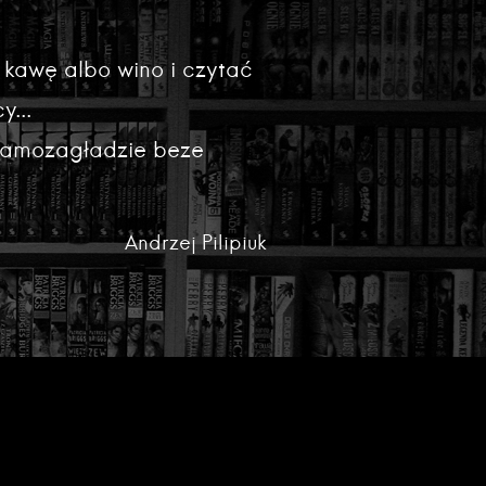
 kawę albo wino i czytać
y...
 samozagładzie beze
Andrzej Pilipiuk