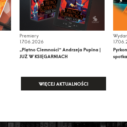
Premiery
Wydar
17.06.2026
17.06
„Piętno Ciemności” Andrzeja Pupina |
Pyrkon
JUŻ W KSIĘGARNIACH
spotka
WIĘCEJ AKTUALNOŚCI