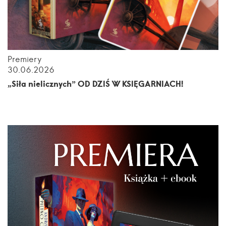
Premiery
30.06.2026
„Siła nielicznych” OD DZIŚ W KSIĘGARNIACH!