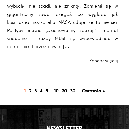
wybuchł, nie spadł, nie zniknął. Zamienił się w
gigantyczny kawał czegoś, co wygląda jak
kosmiczna mozzarella. NASA udaje, że to nie ser.
Politycy mówią „zachowajmy spokój”. Internet
wiadomo – każdy MUSI się wypowiedzieć w
internecie. I przez chwilę […]
Zobacz więcej
1
2
3
4
5
...
10
20
30
...
Ostatnia »
NEWSLETTER