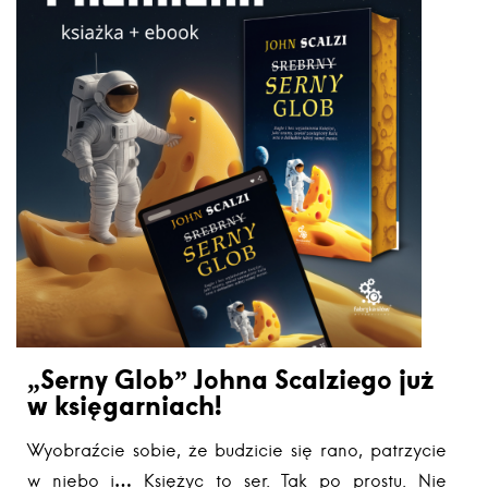
„Serny Glob” Johna Scalziego już
w księgarniach!
Wyobraźcie sobie, że budzicie się rano, patrzycie
w niebo i… Księżyc to ser. Tak po prostu. Nie