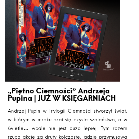
„Piętno Ciemności” Andrzeja
Pupina | JUŻ W KSIĘGARNIACH
Andrzej Pupin w Trylogii Ciemności stworzył świat,
w którym w mroku czai się czyste szaleństwo, a w
świetle… wcale nie jest dużo lepiej. Tym razem
rzuca akcję za druty kolczaste, gdzie przymusowa