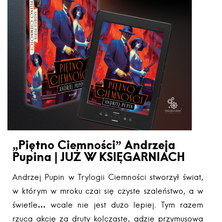
„Piętno Ciemności” Andrzeja
Pupina | JUŻ W KSIĘGARNIACH
Andrzej Pupin w Trylogii Ciemności stworzył świat,
w którym w mroku czai się czyste szaleństwo, a w
świetle… wcale nie jest dużo lepiej. Tym razem
rzuca akcję za druty kolczaste, gdzie przymusowa