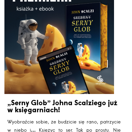
„Serny Glob” Johna Scalziego już
w księgarniach!
Wyobraźcie sobie, że budzicie się rano, patrzycie
w niebo i… Księżyc to ser. Tak po prostu. Nie