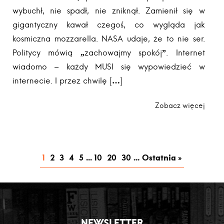
wybuchł, nie spadł, nie zniknął. Zamienił się w
gigantyczny kawał czegoś, co wygląda jak
kosmiczna mozzarella. NASA udaje, że to nie ser.
Politycy mówią „zachowajmy spokój”. Internet
wiadomo – każdy MUSI się wypowiedzieć w
internecie. I przez chwilę […]
Zobacz więcej
1
2
3
4
5
...
10
20
30
...
Ostatnia »
NEWSLETTER