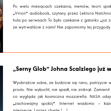
Po wielu miesiącach czekania, memów, teorii spis
„Virion” audiobook, czytany przez Lektora Natchn
hula po serwisach To było czekanie z gatunku „już
że wytrwaliście z nami! Nie zapomnimy tej przygody
„Serny Glob” Johna Scalziego już w
Wyobraźcie sobie, że budzicie się rano, patrzycie w
prostu. Nie wybuchł, nie spadł, nie zniknął. Zamieni
co wygląda jak kosmiczna mozzarella. NASA udaje,
„zachowajmy spokój”. Internet wiadomo – ka
internecie. I przez chwilę […]