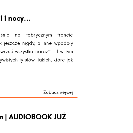
i i nocy…
eśnie na fabrycznym froncie
k jeszcze nigdy, a inne wpadały
 „wrzuć wszystko naraz”. I w tym
wistych tytułów. Takich, które jak
Zobacz więcej
Dom | AUDIOBOOK JUŻ