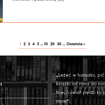
1
2
3
4
5
...
10
20
30
...
Ostatnia »
„Leżeć w hamaku, pić
książki od rana do noc
!
Niech świat pędzi ku
mnie”.