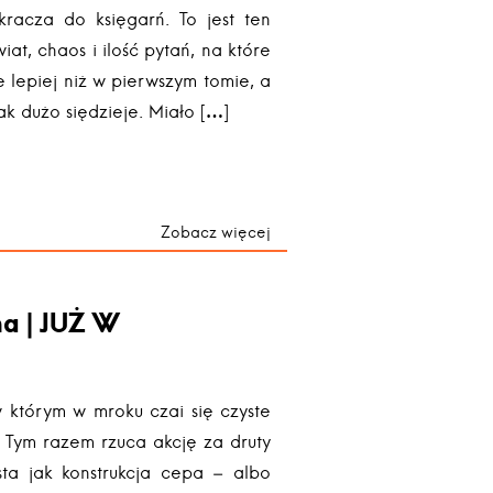
wkracza do księgarń. To jest ten
wiat, chaos i ilość pytań, na które
 lepiej niż w pierwszym tomie, a
jak dużo siędzieje. Miało […]
Zobacz więcej
a | JUŻ W
w którym w mroku czai się czyste
. Tym razem rzuca akcję za druty
ta jak konstrukcja cepa – albo