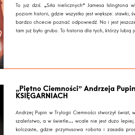
To już dziś. „Siła nielicznych” Jamesa Islingtona 
poziom historii, gdzie wszystko jest większe: stawki, ś
bardzo chcecie poznać odpowiedź. No i jest jeszcze
tam już było grubo. To historia dla tych, którzy lubią 
„Piętno Ciemności” Andrzeja Pupin
KSIĘGARNIACH
Andrzej Pupin w Trylogii Ciemności stworzył świat, 
szaleństwo, a w świetle… wcale nie jest dużo lepiej
kolczaste, gdzie przymusowa robota i zasada pros