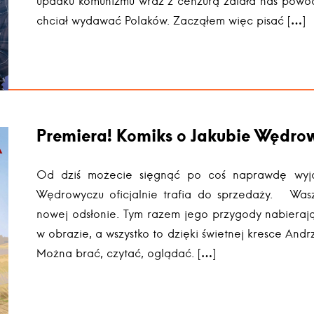
upadku komunizmu wraz z cenzurą zalała nas powódź 
chciał wydawać Polaków. Zacząłem więc pisać […]
Premiera! Komiks o Jakubie Wędrow
Od dziś możecie sięgnąć po coś naprawdę wyj
Wędrowyczu oficjalnie trafia do sprzedaży. Wa
nowej odsłonie. Tym razem jego przygody nabierają k
w obrazie, a wszystko to dzięki świetnej kresce Andrz
Można brać, czytać, oglądać. […]