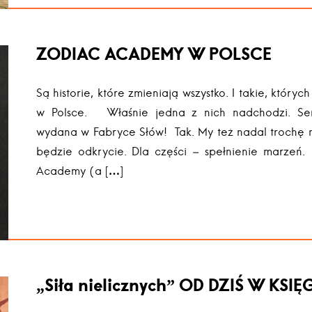
ZODIAC ACADEMY W POLSCE
Są historie, które zmieniają wszystko. I takie, który
w Polsce. Właśnie jedna z nich nadchodzi. S
wydana w Fabryce Słów! Tak. My też nadal trochę n
będzie odkrycie. Dla części – spełnienie marzeń.
Academy (a […]
„Siła nielicznych” OD DZIŚ W KSI