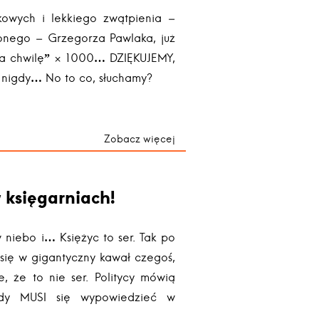
kowych i lekkiego zwątpienia –
ionego – Grzegorza Pawlaka, już
 za chwilę” × 1000… DZIĘKUJEMY,
 nigdy… No to co, słuchamy?
Zobacz więcej
 księgarniach!
 niebo i… Księżyc to ser. Tak po
ł się w gigantyczny kawał czegoś,
 że to nie ser. Politycy mówią
żdy MUSI się wypowiedzieć w