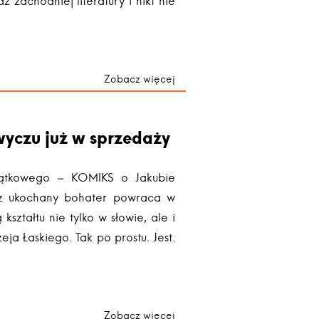
zachodniej literatury i nikt nie
Zobacz więcej
yczu już w sprzedaży
ątkowego – KOMIKS o Jakubie
sz ukochany bohater powraca w
ształtu nie tylko w słowie, ale i
eja Łaskiego. Tak po prostu. Jest.
Zobacz więcej