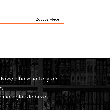
Zobacz więcej
 kawę albo wino i czytać
y...
 samozagładzie beze