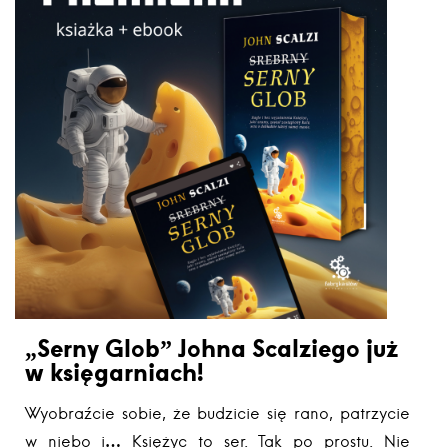
„Serny Glob” Johna Scalziego już
w księgarniach!
Wyobraźcie sobie, że budzicie się rano, patrzycie
w niebo i… Księżyc to ser. Tak po prostu. Nie