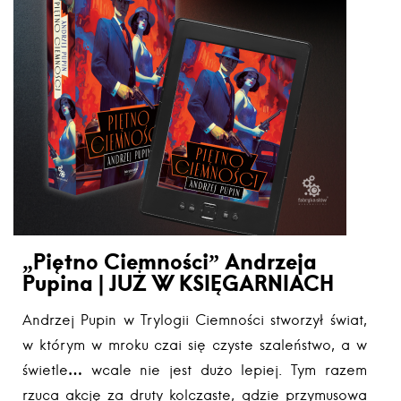
„Piętno Ciemności” Andrzeja
Pupina | JUŻ W KSIĘGARNIACH
Andrzej Pupin w Trylogii Ciemności stworzył świat,
w którym w mroku czai się czyste szaleństwo, a w
świetle… wcale nie jest dużo lepiej. Tym razem
rzuca akcję za druty kolczaste, gdzie przymusowa