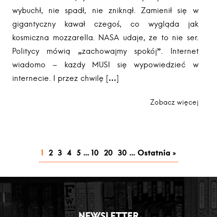
wybuchł, nie spadł, nie zniknął. Zamienił się w
gigantyczny kawał czegoś, co wygląda jak
kosmiczna mozzarella. NASA udaje, że to nie ser.
Politycy mówią „zachowajmy spokój”. Internet
wiadomo – każdy MUSI się wypowiedzieć w
internecie. I przez chwilę […]
Zobacz więcej
1
2
3
4
5
...
10
20
30
...
Ostatnia »
NEWSLETTER