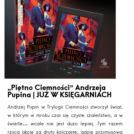
„Piętno Ciemności” Andrzeja
Pupina | JUŻ W KSIĘGARNIACH
Andrzej Pupin w Trylogii Ciemności stworzył świat,
w którym w mroku czai się czyste szaleństwo, a w
świetle… wcale nie jest dużo lepiej. Tym razem
rzuca akcję za druty kolczaste, gdzie przymusowa