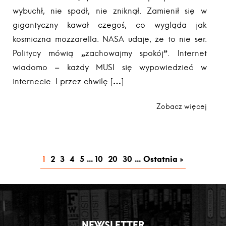
wybuchł, nie spadł, nie zniknął. Zamienił się w
gigantyczny kawał czegoś, co wygląda jak
kosmiczna mozzarella. NASA udaje, że to nie ser.
Politycy mówią „zachowajmy spokój”. Internet
wiadomo – każdy MUSI się wypowiedzieć w
internecie. I przez chwilę […]
Zobacz więcej
1
2
3
4
5
...
10
20
30
...
Ostatnia »
NEWSLETTER