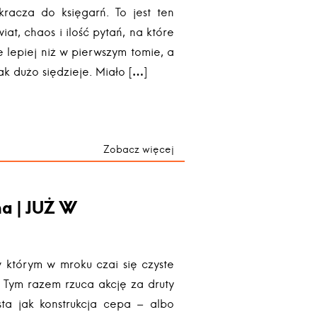
wkracza do księgarń. To jest ten
wiat, chaos i ilość pytań, na które
 lepiej niż w pierwszym tomie, a
jak dużo siędzieje. Miało […]
Zobacz więcej
a | JUŻ W
w którym w mroku czai się czyste
. Tym razem rzuca akcję za druty
ta jak konstrukcja cepa – albo