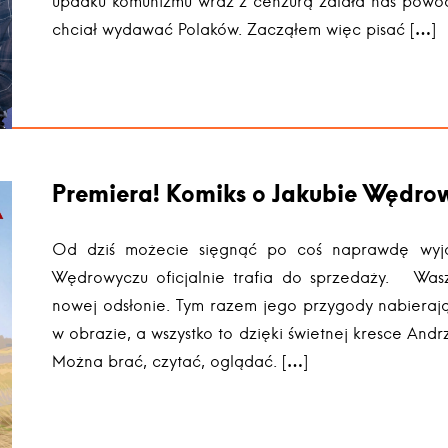
upadku komunizmu wraz z cenzurą zalała nas powódź 
chciał wydawać Polaków. Zacząłem więc pisać […]
Premiera! Komiks o Jakubie Wędrow
Od dziś możecie sięgnąć po coś naprawdę wyj
Wędrowyczu oficjalnie trafia do sprzedaży. Wa
nowej odsłonie. Tym razem jego przygody nabierają k
w obrazie, a wszystko to dzięki świetnej kresce Andrz
Można brać, czytać, oglądać. […]