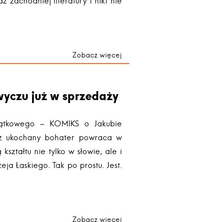
zachodniej literatury i nikt nie
Zobacz więcej
yczu już w sprzedaży
ątkowego – KOMIKS o Jakubie
sz ukochany bohater powraca w
ształtu nie tylko w słowie, ale i
eja Łaskiego. Tak po prostu. Jest.
Zobacz więcej