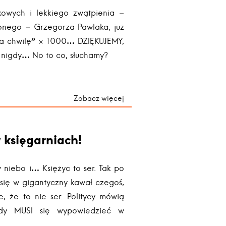
kowych i lekkiego zwątpienia –
ionego – Grzegorza Pawlaka, już
 za chwilę” × 1000… DZIĘKUJEMY,
 nigdy… No to co, słuchamy?
Zobacz więcej
 księgarniach!
 niebo i… Księżyc to ser. Tak po
ł się w gigantyczny kawał czegoś,
 że to nie ser. Politycy mówią
żdy MUSI się wypowiedzieć w