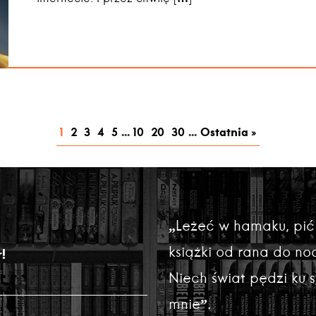
1
2
3
4
5
...
10
20
30
...
Ostatnia »
„Leżeć w hamaku, pić
książki od rana do noc
!
Niech świat pędzi ku
mnie”.