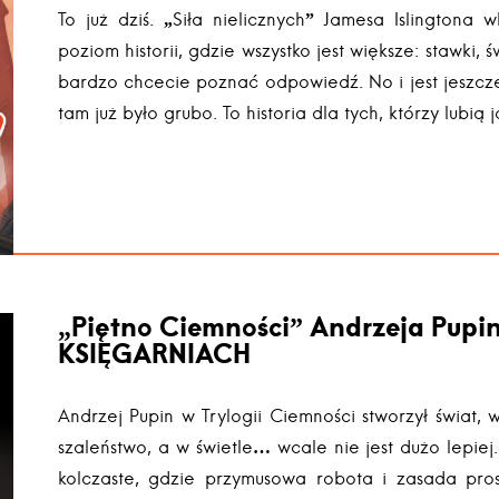
To już dziś. „Siła nielicznych” Jamesa Islingtona 
poziom historii, gdzie wszystko jest większe: stawki, ś
bardzo chcecie poznać odpowiedź. No i jest jeszcze
tam już było grubo. To historia dla tych, którzy lubią 
„Piętno Ciemności” Andrzeja Pupin
KSIĘGARNIACH
Andrzej Pupin w Trylogii Ciemności stworzył świat, 
szaleństwo, a w świetle… wcale nie jest dużo lepiej
kolczaste, gdzie przymusowa robota i zasada pros