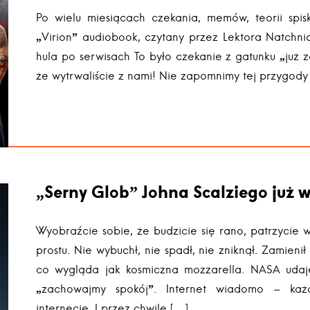
Po wielu miesiącach czekania, memów, teorii spis
„Virion” audiobook, czytany przez Lektora Natchn
hula po serwisach To było czekanie z gatunku „już
że wytrwaliście z nami! Nie zapomnimy tej przygody
„Serny Glob” Johna Scalziego już w
Wyobraźcie sobie, że budzicie się rano, patrzycie w
prostu. Nie wybuchł, nie spadł, nie zniknął. Zamieni
co wygląda jak kosmiczna mozzarella. NASA udaje,
„zachowajmy spokój”. Internet wiadomo – ka
internecie. I przez chwilę […]