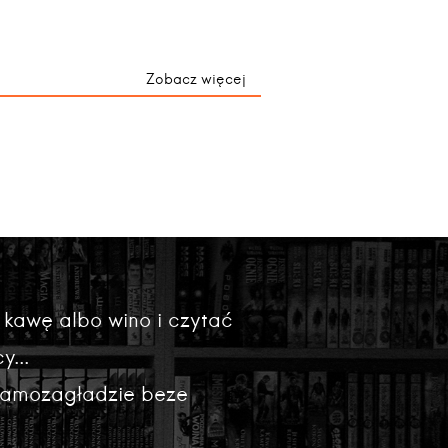
Zobacz więcej
 kawę albo wino i czytać
y...
 samozagładzie beze