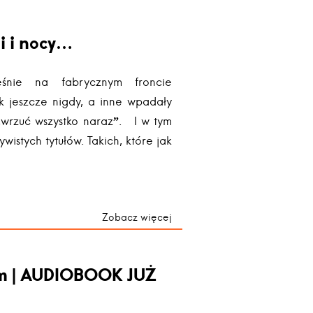
i i nocy…
eśnie na fabrycznym froncie
k jeszcze nigdy, a inne wpadały
 „wrzuć wszystko naraz”. I w tym
wistych tytułów. Takich, które jak
Zobacz więcej
Dom | AUDIOBOOK JUŻ