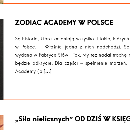
ZODIAC ACADEMY W POLSCE
Są historie, które zmieniają wszystko. I takie, który
w Polsce. Właśnie jedna z nich nadchodzi. S
wydana w Fabryce Słów! Tak. My też nadal trochę n
będzie odkrycie. Dla części – spełnienie marzeń.
Academy (a […]
„Siła nielicznych” OD DZIŚ W KSI