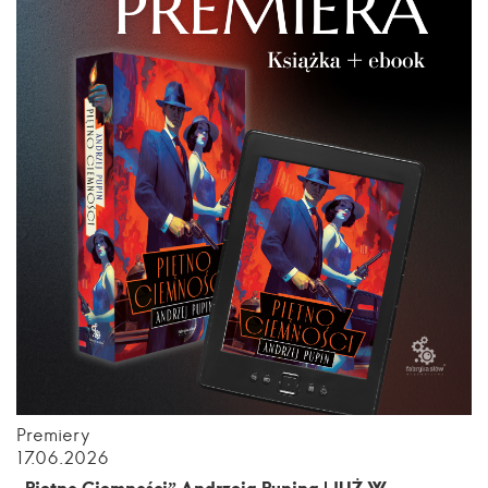
Premiery
17.06.2026
„Piętno Ciemności” Andrzeja Pupina | JUŻ W