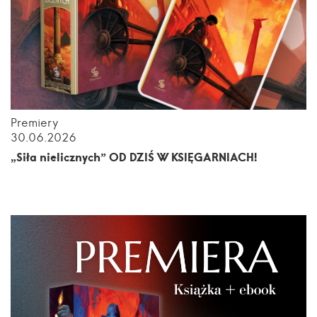
Premiery
30.06.2026
„Siła nielicznych” OD DZIŚ W KSIĘGARNIACH!