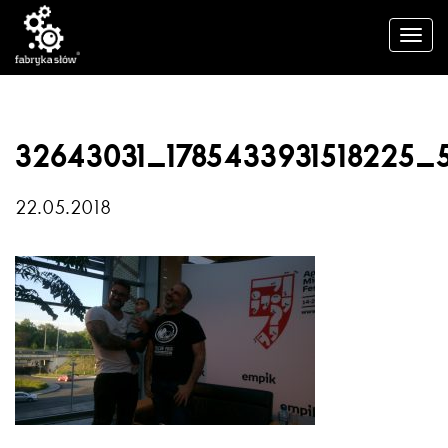
32643031_1785433931518225_
22.05.2018