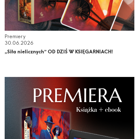
Premiery
30.06.2026
„Siła nielicznych” OD DZIŚ W KSIĘGARNIACH!