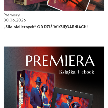
Premiery
30.06.2026
„Siła nielicznych” OD DZIŚ W KSIĘGARNIACH!