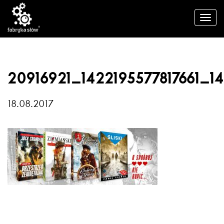
20916921_1422195577817661_1
18.08.2017