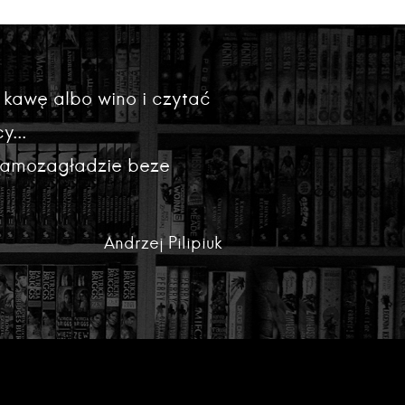
 kawę albo wino i czytać
y...
 samozagładzie beze
Andrzej Pilipiuk