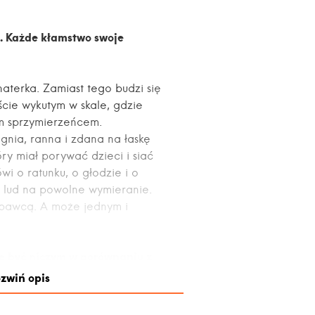
. Każde kłamstwo swoje
aterka. Zamiast tego budzi się
ście wykutym w skale, gdzie
ym sprzymierzeńcem.
gnia, ranna i zdana na łaskę
ry miał porywać dzieci i siać
wi o ratunku, o głodzie i o
o lud na powolne wymieranie.
ybawcą. A może jednym i
że być niczym w porównaniu z
zwiń opis