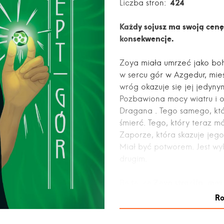
424
Liczba stron:
Każdy sojusz ma swoją cenę
konsekwencje.
Zoya miała umrzeć jako boh
w sercu gór w Azgedur, mie
wróg okazuje się jej jedyn
Pozbawiona mocy wiatru i o
Dragana . Tego samego, któ
śmierć. Tego, który teraz mó
Zaporze, która skazuje jeg
Miał być potworem. Jest w
drugim.
Bo to, co Zoya straciła, mo
tym, co dopiero nadchodzi.
Ro