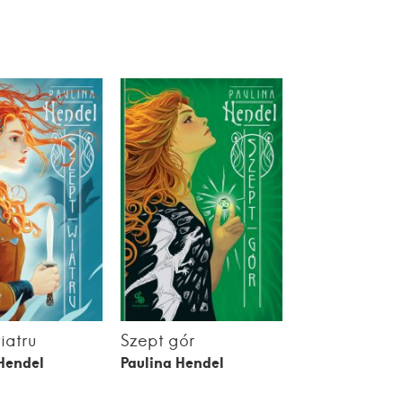
iatru
Szept gór
Hendel
Paulina Hendel