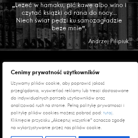
„Leżeć w hamaku, pić kawę albo wino i
czytać książki od rana do nocy...
Niech świat pędzi ku samozagładzie
beze mnie”.
Andrzej Pilipiuk
Cenimy prywatność użytkowników
Używamy plików cookie, aby poprawić jakość
przeglądania, wyświetlać reklamy lub treści dostosowane
do indywidualnych potrzeb użytkowników oraz
analizować ruch na stronie. Pełną politykę prywatności i
Polityka prywatności
politykę plików cookies możesz pobrać pod:
tutaj
.
Klauzula informacyjna RODO
Kliknięcie przycisku „Akceptuj wszystkie” oznacza zgodę
na wykorzystywanie przez nas plików cookie.
© 2026 Fabryka Słów sp. z o. o