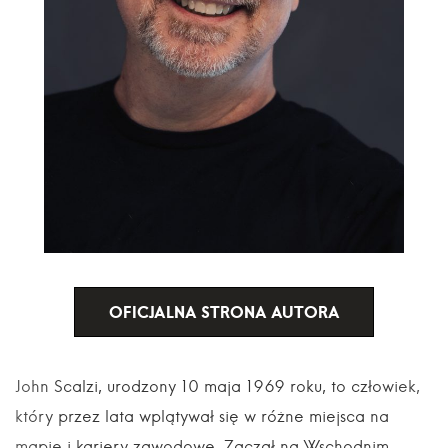
OFICJALNA STRONA AUTORA
John Scalzi, urodzony 10 maja 1969 roku, to człowiek,
który przez lata wplątywał się w różne miejsca na
mapie i kariery zawodowe. Zaczął na Wschodnim