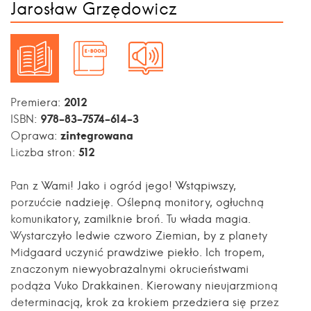
Jarosław Grzędowicz
2012
Premiera:
978-83-7574-614-3
ISBN:
zintegrowana
Oprawa:
512
Liczba stron:
Pan z Wami! Jako i ogród jego! Wstąpiwszy,
porzućcie nadzieję. Oślepną monitory, ogłuchną
komunikatory, zamilknie broń. Tu włada magia.
Wystarczyło ledwie czworo Ziemian, by z planety
Midgaard uczynić prawdziwe piekło. Ich tropem,
znaczonym niewyobrażalnymi okrucieństwami
podąża Vuko Drakkainen. Kierowany nieujarzmioną
determinacją, krok za krokiem przedziera się przez