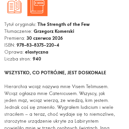
The Strength of the Few
Tytuł oryginału:
Grzegorz Komerski
Tłumaczenie:
30 czerwca 2026
Premiera:
978-83-8375-220-4
ISBN:
elastyczna
Oprawa:
940
Liczba stron:
WSZYSTKO, CO POTRÓJNE, JEST DOSKONAŁE
Hierarchia wciąż nazywa mnie Visem Telimusem.
Wciąż ogłasza mnie Catenicusem. Wszyscy, jak
jeden mąż, wciąż wierzą, że wiedzą, kim jestem.
Jednak coś się zmieniło. Wygrałem Iudicium i wiele
straciłem – a teraz, choć wydaje się to niemożliwe,
starożytne urządzenie ukryte za Labiryntem
powieliło mnie w trzech osobnych światach. Inna