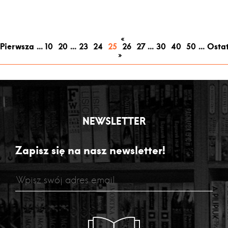
«
Pierwsza
...
10
20
...
23
24
25
26
27
...
30
40
50
...
Osta
»
NEWSLETTER
Zapisz się na nasz newsletter!