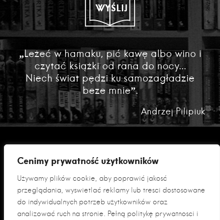
WYŚLIJ
„Leżeć w hamaku, pić kawę albo wino i
czytać książki od rana do nocy...
Niech świat pędzi ku samozagładzie
beze mnie”.
Andrzej Pilipiuk
Cenimy prywatność użytkowników
Używamy plików cookie, aby poprawić jakość
przeglądania, wyświetlać reklamy lub treści dostosowane
do indywidualnych potrzeb użytkowników oraz
analizować ruch na stronie. Pełną politykę prywatności i