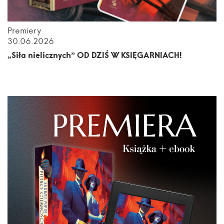
Premiery
30.06.2026
„Siła nielicznych” OD DZIŚ W KSIĘGARNIACH!