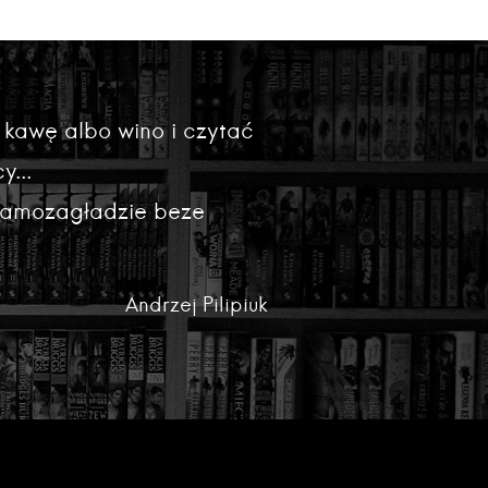
 kawę albo wino i czytać
y...
 samozagładzie beze
Andrzej Pilipiuk