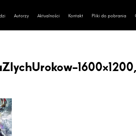
dzi
Autorzy
Aktualności
Kontakt
Pliki do pobrania
ZlychUrokow-1600×1200