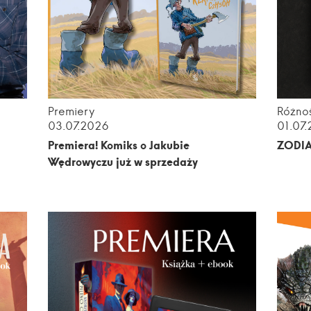
Premiery
Różnoś
03.07.2026
01.07
m
Premiera! Komiks o Jakubie
ZODI
Wędrowyczu już w sprzedaży