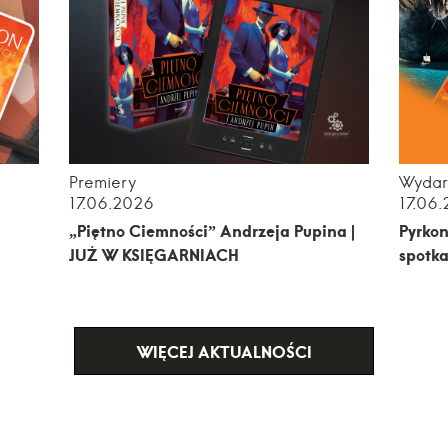
Premiery
Wydar
17.06.2026
17.06
„Piętno Ciemności” Andrzeja Pupina |
Pyrkon
JUŻ W KSIĘGARNIACH
spotka
WIĘCEJ AKTUALNOŚCI