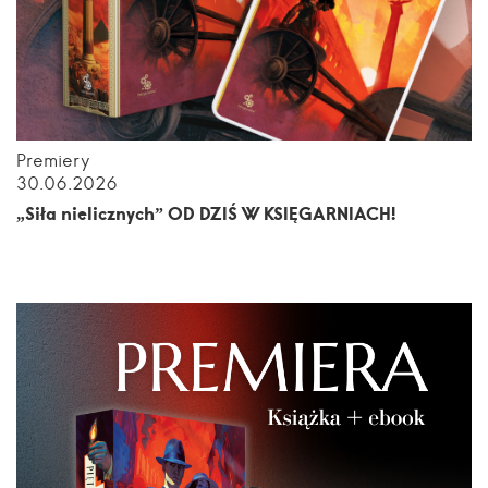
Premiery
30.06.2026
„Siła nielicznych” OD DZIŚ W KSIĘGARNIACH!