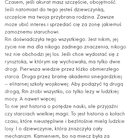
Czasem, jeśli akurat masz szczęście, obojętność.
Jeśli natomiast do tego jesteś dziewczynką,
szczęście ma twoja przybrana rodzina. Zawsze
może ubić interes i sprzedać cię za żonę jakiemuś
zamożnemu staruchowi.
Rin doświadczyła tego wszystkiego. Jest nikim, jej
życie nie ma dla nikogo żadnego znaczenia, nikogo
też nie obchodzi jej los. Jeśli chce wydostać się z
rynsztoka, w którym się wychowała, ma tylko dwie
drogi. Pierwsza wiedzie przez łóżko obmierzłego
starca. Druga przez bramę akademii sinegardzkiej
– elitarnej szkoły wojskowej. Aby podążyć tą drugą
drogą, Rin zrobi wszystko, co tylko leży w ludzkiej
mocy. A nawet więcej.
To nie jest historia o potędze nauki, sile przyjaźni
czy starciach wielkiej magii. To jest historia o kołach
czasu, które nieustępliwie i bezlitośnie mielą ludzkie
losy. I o dziewczynie, która zniszczyła cały
mechanizm. Kamieniem, bo na miecz była za