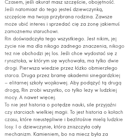
Czasem, jeśli akurat masz szczęście, obojętność.
Jeśli natomiast do tego jesteś dziewczynką,
szczęście ma twoja przybrana rodzina. Zawsze
może ubić interes i sprzedać cię za żonę jakiemuś
zamożnemu staruchowi.
Rin doświadczyła tego wszystkiego. Jest nikim, jej
życie nie ma dla nikogo żadnego znaczenia, nikogo
też nie obchodzi jej los. Jeśli chce wydostać się z
rynsztoka, w którym się wychowała, ma tylko dwie
drogi. Pierwsza wiedzie przez łóżko obmierzłego
starca. Druga przez bramę akademii sinegardzkiej
– elitarnej szkoły wojskowej. Aby podążyć tą drugą
drogą, Rin zrobi wszystko, co tylko leży w ludzkiej
mocy. A nawet więcej.
To nie jest historia o potędze nauki, sile przyjaźni
czy starciach wielkiej magii. To jest historia o kołach
czasu, które nieustępliwie i bezlitośnie mielą ludzkie
losy. I o dziewczynie, która zniszczyła cały
mechanizm. Kamieniem, bo na miecz była za