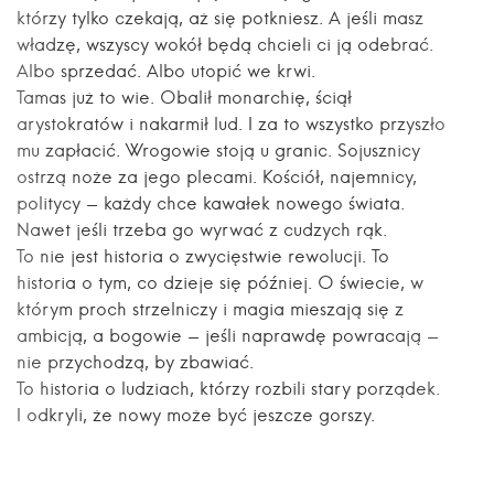
którzy tylko czekają, aż się potkniesz. A jeśli masz
władzę, wszyscy wokół będą chcieli ci ją odebrać.
Albo sprzedać. Albo utopić we krwi.
Tamas już to wie. Obalił monarchię, ściął
arystokratów i nakarmił lud. I za to wszystko przyszło
mu zapłacić. Wrogowie stoją u granic. Sojusznicy
ostrzą noże za jego plecami. Kościół, najemnicy,
politycy - każdy chce kawałek nowego świata.
Nawet jeśli trzeba go wyrwać z cudzych rąk.
To nie jest historia o zwycięstwie rewolucji. To
historia o tym, co dzieje się później. O świecie, w
którym proch strzelniczy i magia mieszają się z
ambicją, a bogowie - jeśli naprawdę powracają -
nie przychodzą, by zbawiać.
To historia o ludziach, którzy rozbili stary porządek.
I odkryli, że nowy może być jeszcze gorszy.