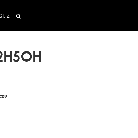
QUIZ
C2H5OH
yczu