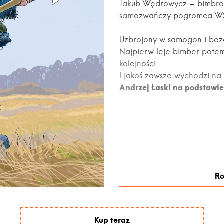
Jakub Wędrowycz - bimbrow
samozwańczy pogromca W
Uzbrojony w samogon i bez
Najpierw leje bimber potem
kolejności.
I jakoś zawsze wychodzi na 
Andrzej Łaski na podstawie 
Ro
Kup teraz