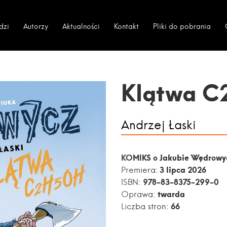
dzi
Autorzy
Aktualności
Kontakt
Pliki do pobrania
Klątwa 
Andrzej Łaski
KOMIKS o Jakubie Wędrow
3 lipca 2026
Premiera:
978-83-8375-299-0
ISBN:
twarda
Oprawa:
66
Liczba stron: