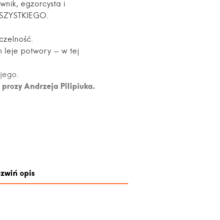
nik, egzorcysta i
SZYSTKIEGO.
czelność.
 leje potwory - w tej
jego.
prozy Andrzeja Pilipiuka.
zwiń opis