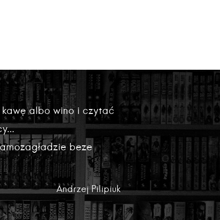
 kawę albo wino i czytać
y...
 samozagładzie beze
Andrzej Pilipiuk