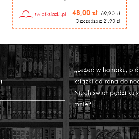
48,00 zł
69,90 zł
Oszczędzasz 21,90 zł
„Leżeć w hamaku, pić
książki od rana do noc
!
Niech świat pędzi ku
mnie”.