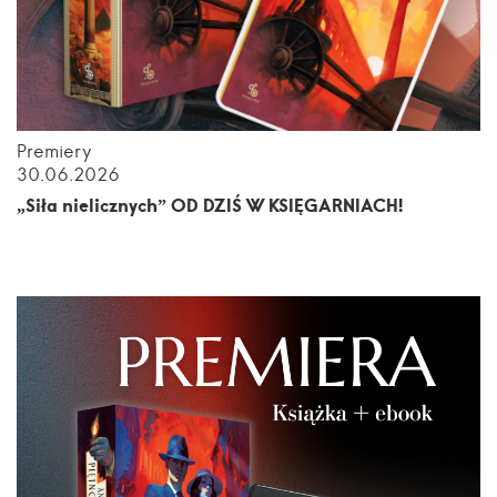
Premiery
30.06.2026
„Siła nielicznych” OD DZIŚ W KSIĘGARNIACH!