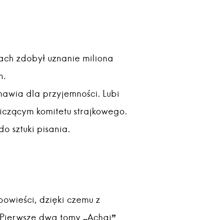
atach zdobył uznanie miliona
h.
zmawia dla przyjemności. Lubi
iczącym komitetu strajkowego.
o sztuki pisania.
owieści, dzięki czemu z
 Pierwsze dwa tomy „Achai”