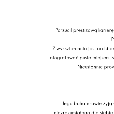
Porzucił prestiżową karierę
P
Z wykształcenia jest archite
fotografować puste miejsca. 
Nieustannie prow
Jego bohaterowie żyją 
niezrozumiałego dla siebi