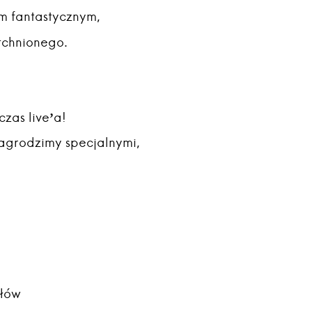
m fantastycznym,
tchnionego.
zas live’a!
agrodzimy specjalnymi,
Słów