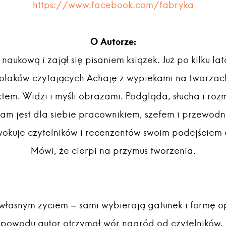
https://www.facebook.com/fabryka
O Autorze:
 naukową i zajął się pisaniem książek. Już po kilku l
olaków czytających Achaję z wypiekami na twarzac
ktem. Widzi i myśli obrazami. Podgląda, słucha i ro
Sam jest dla siebie pracownikiem, szefem i przewodn
okuje czytelników i recenzentów swoim podejściem d
Mówi, że cierpi na przymus tworzenia.
własnym życiem – sami wybierają gatunek i formę op
e powodu autor otrzymał wór nagród od czytelników.