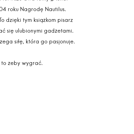
04 roku Nagrodę Nautilus.
To dzięki tym książkom pisarz
ć się ulubionymi gadżetami.
zega siłę, która go pasjonuje.
, to żeby wygrać.
;