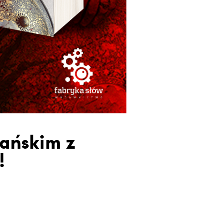
iańskim z
!