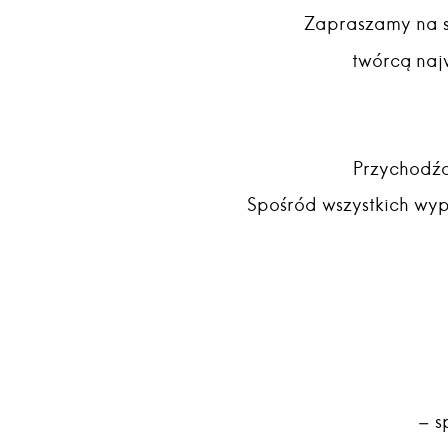
Zapraszamy na s
twórcą naj
Przychodźc
Spośród wszystkich wy
– s