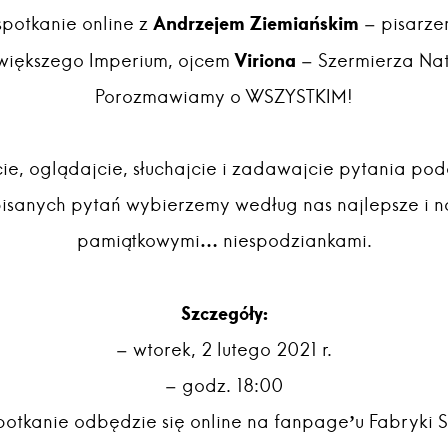
Andrzejem Ziemiańskim
potkanie online z
– pisarze
Viriona
większego Imperium, ojcem
– Szermierza Na
Porozmawiamy o WSZYSTKIM!
ie, oglądajcie, słuchajcie i zadawajcie pytania podc
pisanych pytań wybierzemy według nas najlepsze i n
pamiątkowymi… niespodziankami.
Szczegóły:
– wtorek, 2 lutego 2021 r.
– godz. 18:00
potkanie odbędzie się online na fanpage’u Fabryki 