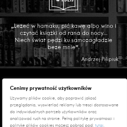
„Leżeć w hamaku, pić kawę albo wino i
czytać książki od rana do nocy...
Niech świat pędzi ku samozagładzie
beze mnie”.
Andrzej Pilipiuk
Cenimy prywatność użytkowników
Używamy plików cookie, aby poprawić jakość
przeglądania, wyświetlać reklamy lub treści dostosowane
do indywidualnych potrzeb użytkowników oraz
analizować ruch na stronie. Pełną politykę prywatności i
Polityka prywatności
politykę plików cookies możesz pobrać pod:
tutaj
.