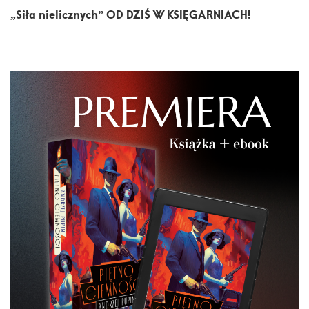
„Siła nielicznych” OD DZIŚ W KSIĘGARNIACH!