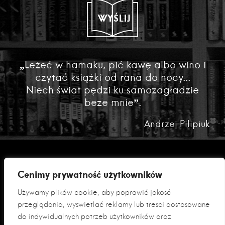
WYŚLIJ
„Leżeć w hamaku, pić kawę albo wino i
czytać książki od rana do nocy...
Niech świat pędzi ku samozagładzie
beze mnie”.
Andrzej Pilipiuk
Cenimy prywatność użytkowników
Używamy plików cookie, aby poprawić jakość
przeglądania, wyświetlać reklamy lub treści dostosowane
do indywidualnych potrzeb użytkowników oraz