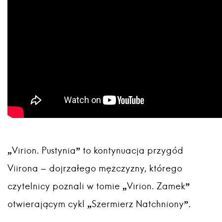
„Virion. Pustynia” to kontynuacja przygód
Viirona – dojrzałego mężczyzny, którego
czytelnicy poznali w tomie „Virion. Zamek”
otwierającym cykl „Szermierz Natchniony”.