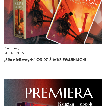
Premiery
30.06.2026
„Siła nielicznych” OD DZIŚ W KSIĘGARNIACH!