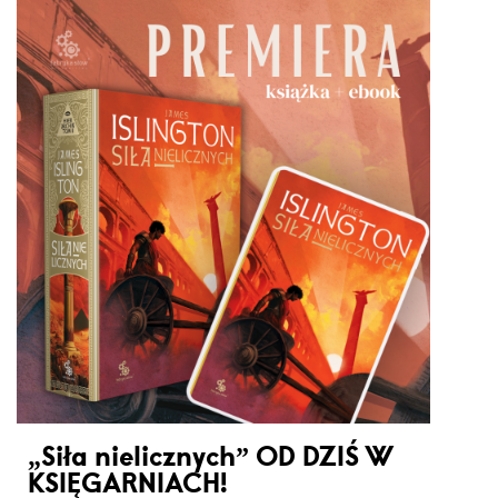
„Siła nielicznych” OD DZIŚ W
KSIĘGARNIACH!