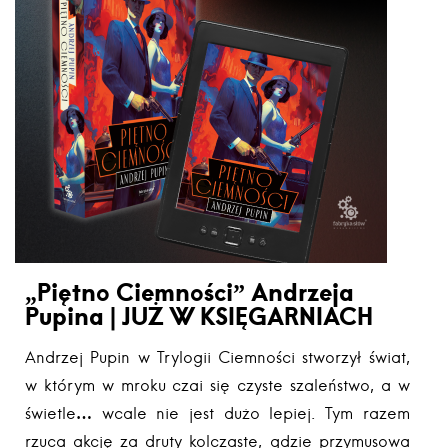
„Piętno Ciemności” Andrzeja
Pupina | JUŻ W KSIĘGARNIACH
Andrzej Pupin w Trylogii Ciemności stworzył świat,
w którym w mroku czai się czyste szaleństwo, a w
świetle… wcale nie jest dużo lepiej. Tym razem
rzuca akcję za druty kolczaste, gdzie przymusowa