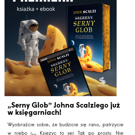
„Serny Glob” Johna Scalziego już
w księgarniach!
Wyobraźcie sobie, że budzicie się rano, patrzycie
w niebo i… Księżyc to ser. Tak po prostu. Nie