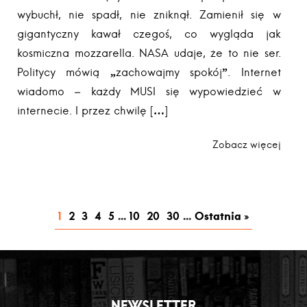
wybuchł, nie spadł, nie zniknął. Zamienił się w
gigantyczny kawał czegoś, co wygląda jak
kosmiczna mozzarella. NASA udaje, że to nie ser.
Politycy mówią „zachowajmy spokój”. Internet
wiadomo – każdy MUSI się wypowiedzieć w
internecie. I przez chwilę […]
Zobacz więcej
1
2
3
4
5
...
10
20
30
...
Ostatnia »
NEWSLETTER