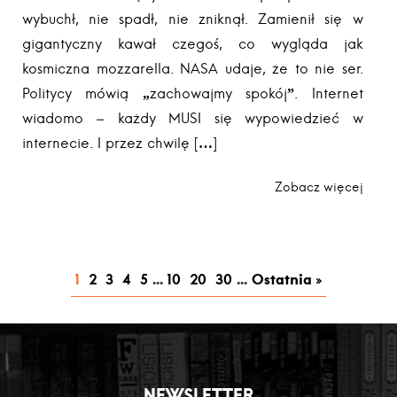
wybuchł, nie spadł, nie zniknął. Zamienił się w
gigantyczny kawał czegoś, co wygląda jak
kosmiczna mozzarella. NASA udaje, że to nie ser.
Politycy mówią „zachowajmy spokój”. Internet
wiadomo – każdy MUSI się wypowiedzieć w
internecie. I przez chwilę […]
Zobacz więcej
1
2
3
4
5
...
10
20
30
...
Ostatnia »
NEWSLETTER