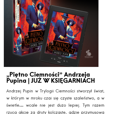
„Piętno Ciemności” Andrzeja
Pupina | JUŻ W KSIĘGARNIACH
Andrzej Pupin w Trylogii Ciemności stworzył świat,
w którym w mroku czai się czyste szaleństwo, a w
świetle… wcale nie jest dużo lepiej. Tym razem
rzuca akcję za druty kolczaste, gdzie przymusowa