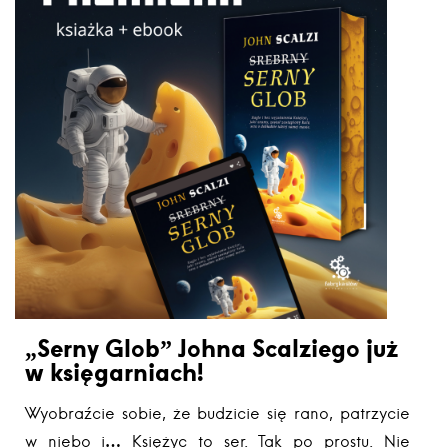
„Serny Glob” Johna Scalziego już
w księgarniach!
Wyobraźcie sobie, że budzicie się rano, patrzycie
w niebo i… Księżyc to ser. Tak po prostu. Nie