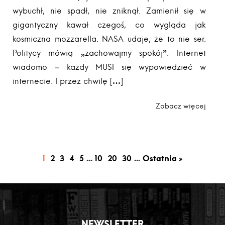
wybuchł, nie spadł, nie zniknął. Zamienił się w
gigantyczny kawał czegoś, co wygląda jak
kosmiczna mozzarella. NASA udaje, że to nie ser.
Politycy mówią „zachowajmy spokój”. Internet
wiadomo – każdy MUSI się wypowiedzieć w
internecie. I przez chwilę […]
Zobacz więcej
1
2
3
4
5
...
10
20
30
...
Ostatnia »
NEWSLETTER