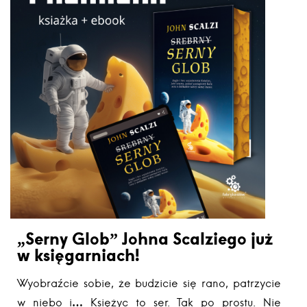
„Serny Glob” Johna Scalziego już
w księgarniach!
Wyobraźcie sobie, że budzicie się rano, patrzycie
w niebo i… Księżyc to ser. Tak po prostu. Nie