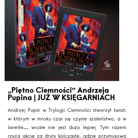
„Piętno Ciemności” Andrzeja
Pupina | JUŻ W KSIĘGARNIACH
Andrzej Pupin w Trylogii Ciemności stworzył świat,
w którym w mroku czai się czyste szaleństwo, a w
świetle… wcale nie jest dużo lepiej. Tym razem
rzuca akcję za druty kolczaste, gdzie przymusowa