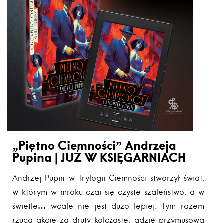
„Piętno Ciemności” Andrzeja
Pupina | JUŻ W KSIĘGARNIACH
Andrzej Pupin w Trylogii Ciemności stworzył świat,
w którym w mroku czai się czyste szaleństwo, a w
świetle… wcale nie jest dużo lepiej. Tym razem
rzuca akcję za druty kolczaste, gdzie przymusowa