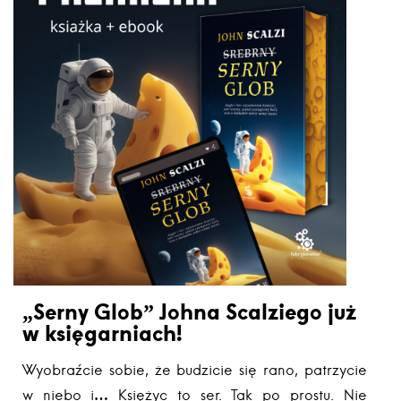
„Serny Glob” Johna Scalziego już
w księgarniach!
Wyobraźcie sobie, że budzicie się rano, patrzycie
w niebo i… Księżyc to ser. Tak po prostu. Nie