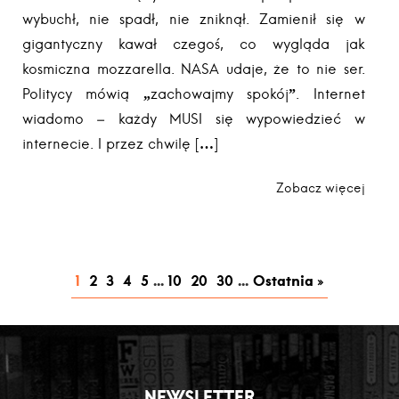
wybuchł, nie spadł, nie zniknął. Zamienił się w
gigantyczny kawał czegoś, co wygląda jak
kosmiczna mozzarella. NASA udaje, że to nie ser.
Politycy mówią „zachowajmy spokój”. Internet
wiadomo – każdy MUSI się wypowiedzieć w
internecie. I przez chwilę […]
Zobacz więcej
1
2
3
4
5
...
10
20
30
...
Ostatnia »
NEWSLETTER