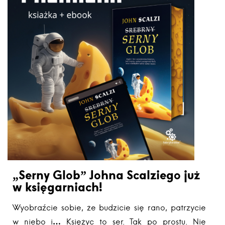
„Serny Glob” Johna Scalziego już
w księgarniach!
Wyobraźcie sobie, że budzicie się rano, patrzycie
w niebo i… Księżyc to ser. Tak po prostu. Nie