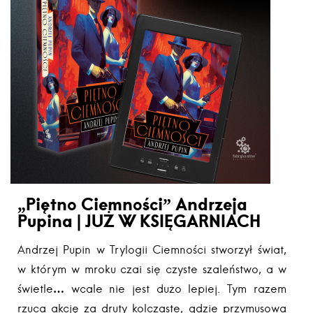
„Piętno Ciemności” Andrzeja
Pupina | JUŻ W KSIĘGARNIACH
Andrzej Pupin w Trylogii Ciemności stworzył świat,
w którym w mroku czai się czyste szaleństwo, a w
świetle… wcale nie jest dużo lepiej. Tym razem
rzuca akcję za druty kolczaste, gdzie przymusowa