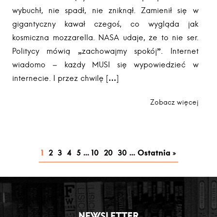
wybuchł, nie spadł, nie zniknął. Zamienił się w
gigantyczny kawał czegoś, co wygląda jak
kosmiczna mozzarella. NASA udaje, że to nie ser.
Politycy mówią „zachowajmy spokój”. Internet
wiadomo – każdy MUSI się wypowiedzieć w
internecie. I przez chwilę […]
Zobacz więcej
1
2
3
4
5
...
10
20
30
...
Ostatnia »
NEWSLETTER