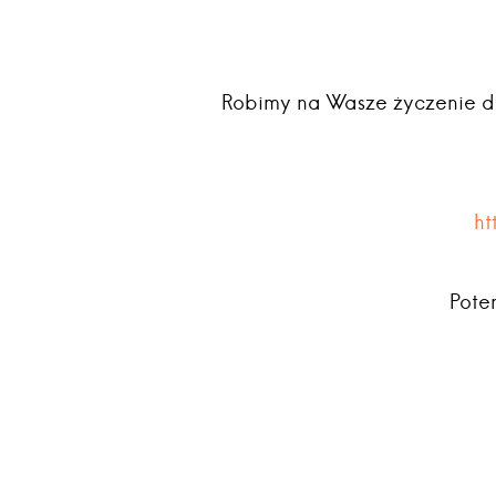
Robimy na Wasze życzenie dr
ht
Pote