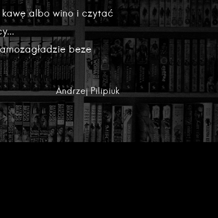
 kawę albo wino i czytać
y...
 samozagładzie beze
Andrzej Pilipiuk