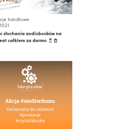
cje handlowe
.2021
ąc słuchania audiobooków na
eat całkiem za darmo