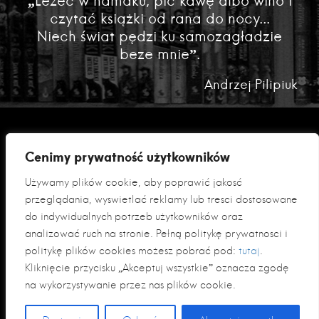
„Leżeć w hamaku, pić kawę albo wino i
czytać książki od rana do nocy...
Niech świat pędzi ku samozagładzie
beze mnie”.
Andrzej Pilipiuk
Cenimy prywatność użytkowników
Używamy plików cookie, aby poprawić jakość
przeglądania, wyświetlać reklamy lub treści dostosowane
do indywidualnych potrzeb użytkowników oraz
analizować ruch na stronie. Pełną politykę prywatności i
Polityka prywatności
politykę plików cookies możesz pobrać pod:
tutaj
.
Klauzula informacyjna RODO
Kliknięcie przycisku „Akceptuj wszystkie” oznacza zgodę
na wykorzystywanie przez nas plików cookie.
© 2026 Fabryka Słów sp. z o. o