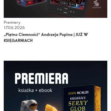
Premiery
17.06.2026
„Piętno Ciemności” Andrzeja Pupina | JUŻ W
KSIĘGARNIACH