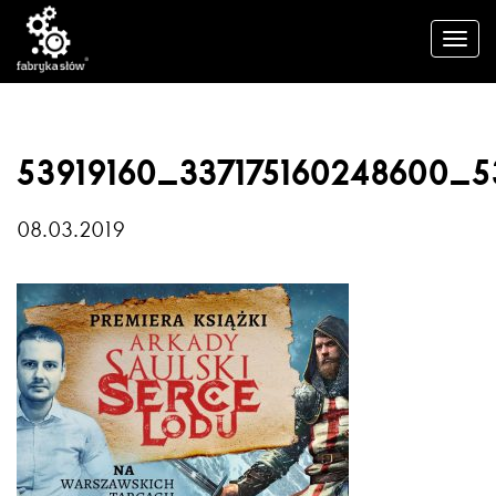
53919160_337175160248600_5
08.03.2019