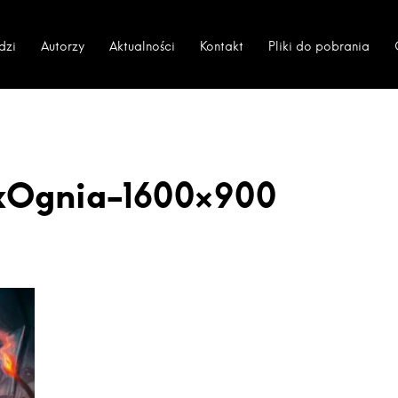
dzi
Autorzy
Aktualności
Kontakt
Pliki do pobrania
kOgnia-1600×900