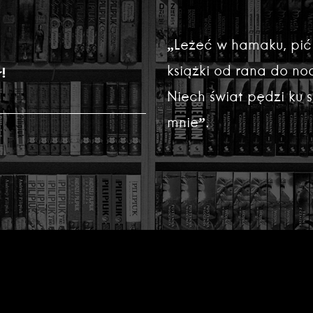
„Leżeć w hamaku, pić
książki od rana do noc
!
Niech świat pędzi ku
mnie”.