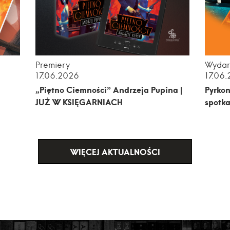
Premiery
Wydar
17.06.2026
17.06
„Piętno Ciemności” Andrzeja Pupina |
Pyrkon
JUŻ W KSIĘGARNIACH
spotka
WIĘCEJ AKTUALNOŚCI