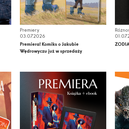
Premiery
Różnoś
03.07.2026
01.07
m
Premiera! Komiks o Jakubie
ZODI
Wędrowyczu już w sprzedaży