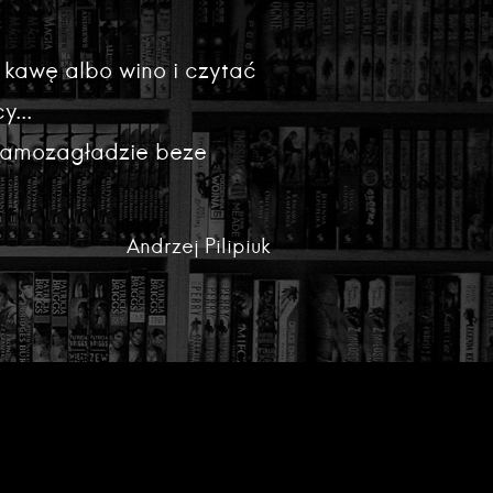
 kawę albo wino i czytać
y...
 samozagładzie beze
Andrzej Pilipiuk