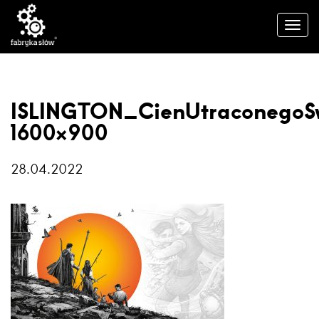
ISLINGTON_CienUtraconegoS
1600×900
28.04.2022