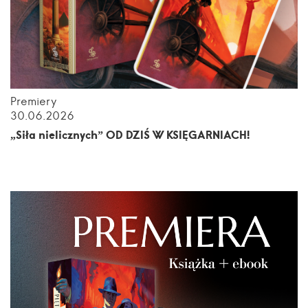
Premiery
30.06.2026
„Siła nielicznych” OD DZIŚ W KSIĘGARNIACH!