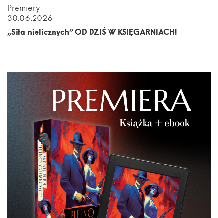
Premiery
30.06.2026
„Siła nielicznych” OD DZIŚ W KSIĘGARNIACH!