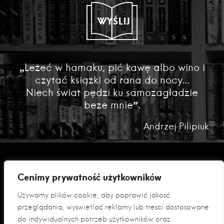
WYŚLIJ
„Leżeć w hamaku, pić kawę albo wino i
czytać książki od rana do nocy...
Niech świat pędzi ku samozagładzie
beze mnie”.
Andrzej Pilipiuk
Cenimy prywatność użytkowników
Używamy plików cookie, aby poprawić jakość
przeglądania, wyświetlać reklamy lub treści dostosowane
do indywidualnych potrzeb użytkowników oraz