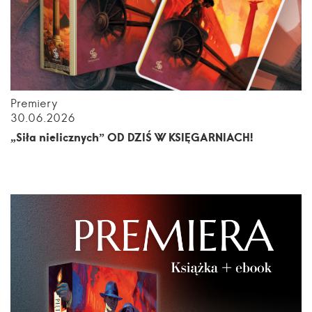
Premiery
30.06.2026
„Siła nielicznych” OD DZIŚ W KSIĘGARNIACH!