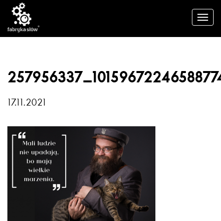
257956337_1015967224658877
17.11.2021