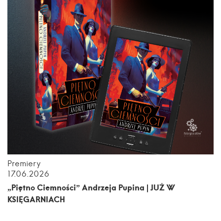
Premiery
17.06.2026
„Piętno Ciemności” Andrzeja Pupina | JUŻ W
KSIĘGARNIACH